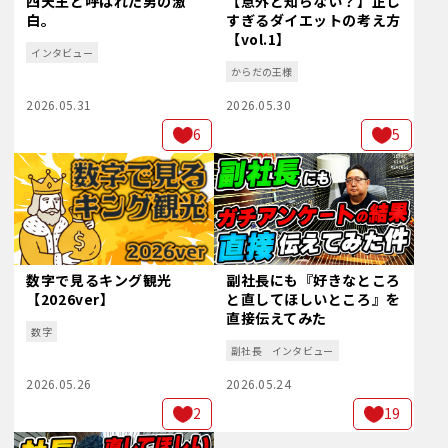
四天王と呼ばれた男の激
【意外と知らない？】正し
白。
すぎるダイエットの考え方
【vol.1】
インタビュー
からだの王様
2026.05.31
2026.05.30
6
5
数字で見るキング観光
副社長にも『好きなところ
【2026ver】
と直してほしいところ』を
直接伝えてみた
数字
副社長
インタビュー
2026.05.26
2026.05.24
2
19