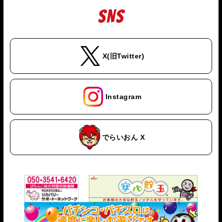
SNS
X(旧Twitter)
Instagram
でらいおん X